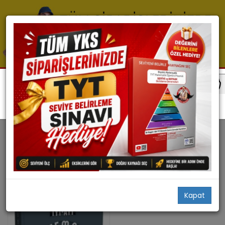
My Store
MY STORE
1 ürün bulundu
Filtrele
Stoktakiler
Kapat