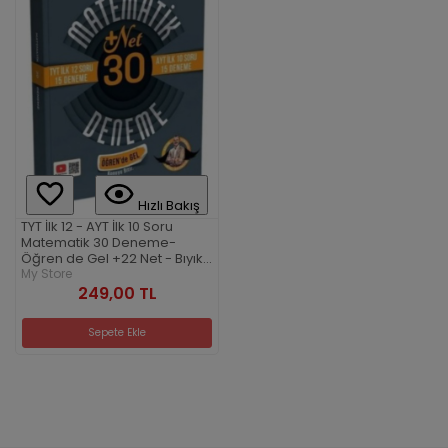
Hızlı Bakış
TYT İlk 12 - AYT İlk 10 Soru
Matematik 30 Deneme-
Öğren de Gel +22 Net - Bıyıklı
Matematik
My Store
249,00 TL
Sepete Ekle