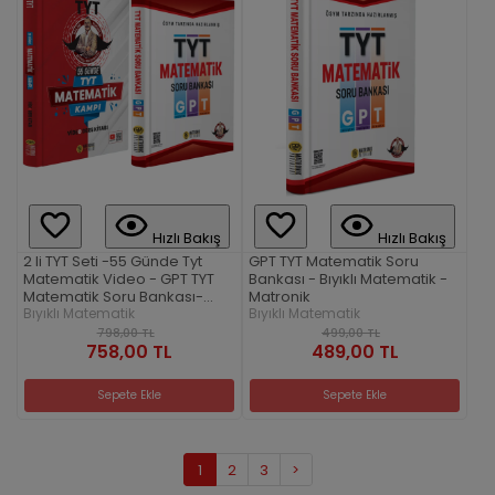
Hızlı Bakış
Hızlı Bakış
2 li TYT Seti -55 Günde Tyt
GPT TYT Matematik Soru
Matematik Video - GPT TYT
Bankası - Bıyıklı Matematik -
Matematik Soru Bankası-
Matronik
Bıyıklı Matematik
Bıyıklı Matematik
Bıyıklı Matematik
798,00 TL
499,00 TL
758,00 TL
489,00 TL
Sepete Ekle
Sepete Ekle
1
2
3
>