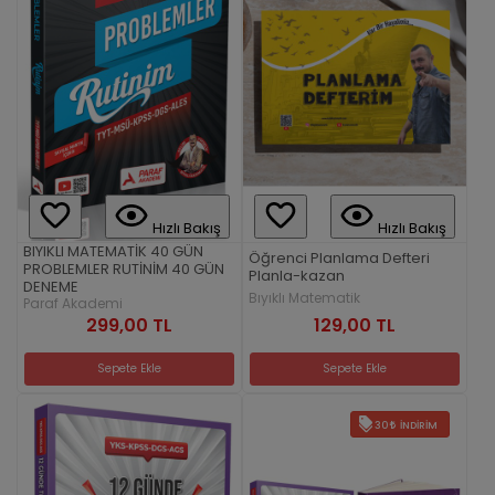
Hızlı Bakış
Hızlı Bakış
BIYIKLI MATEMATİK 40 GÜN
Öğrenci Planlama Defteri
PROBLEMLER RUTİNİM 40 GÜN
Planla-kazan
DENEME
Bıyıklı Matematik
Paraf Akademi
129,00 TL
299,00 TL
Sepete Ekle
Sepete Ekle
30
İNDIRIM