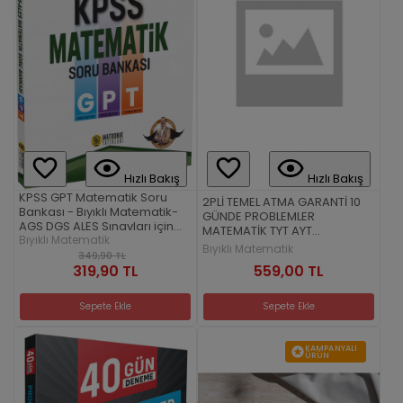
Hızlı Bakış
Hızlı Bakış
KPSS GPT Matematik Soru
2PLİ TEMEL ATMA GARANTİ 10
Bankası - Bıyıklı Matematik-
GÜNDE PROBLEMLER
AGS DGS ALES Sınavları için
MATEMATİK TYT AYT
uygun
Bıyıklı Matematik
PLANLAYICI POSTER HEDİYE
Bıyıklı Matematik
349,90 TL
319,90 TL
559,00 TL
Sepete Ekle
Sepete Ekle
KAMPANYALI
ÜRÜN