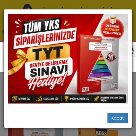
Tyt Matematik
TYT MATEMATIK
33 ürün bulundu
Filtrele
Stoktakiler
Kapat