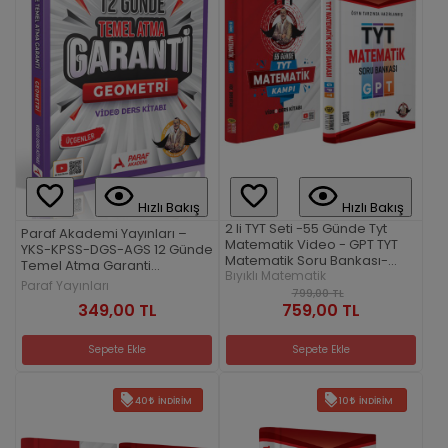
Hızlı Bakış
Hızlı Bakış
2 li TYT Seti -55 Günde Tyt
Paraf Akademi Yayınları –
Matematik Video - GPT TYT
YKS-KPSS-DGS-AGS 12 Günde
Matematik Soru Bankası-
Temel Atma Garanti
Bıyıklı Matematik
Bıyıklı Matematik
Geometri Video Ders Kitabı
Paraf Yayınları
799,00 TL
349,00 TL
759,00 TL
Sepete Ekle
Sepete Ekle
40
İNDIRIM
10
İNDIRIM