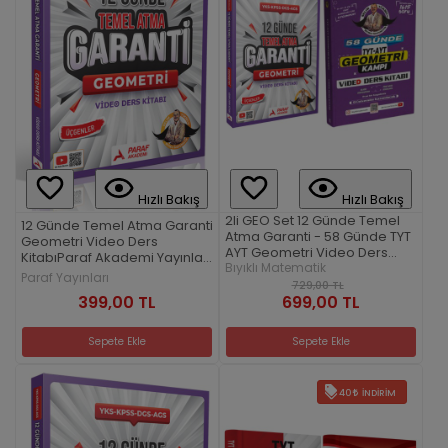
Hızlı Bakış
Hızlı Bakış
2li GEO Set 12 Günde Temel
12 Günde Temel Atma Garanti
Atma Garanti - 58 Günde TYT
Geometri Video Ders
AYT Geometri Video Ders
KitabıParaf Akademi Yayınları
Kitabı
Bıyıklı Matematik
– YKS-KPSS-DGS-AGS
Paraf Yayınları
729,00 TL
399,00 TL
699,00 TL
Sepete Ekle
Sepete Ekle
40
İNDIRIM