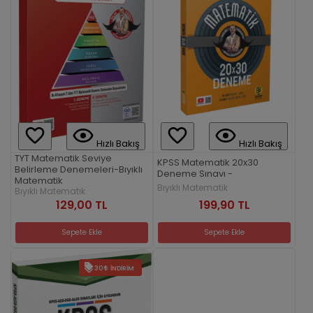
Hızlı Bakış
Hızlı Bakış
TYT Matematik Seviye
KPSS Matematik 20x30
Belirleme Denemeleri-Bıyıklı
Deneme Sınavı -
Matematik
Bıyıklı Matematik
Bıyıklı Matematik
199,90 TL
129,00 TL
Sepete Ekle
Sepete Ekle
30
İNDIRIM