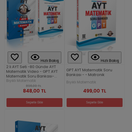
Hızlı Bakış
Hızlı Bakış
2 li AYT Seti -80 Günde AYT
GPT AYT Matematik Soru
Matematik Video - GPT AYT
Bankası - - Matronik
Matematik Soru Bankası-
Bıyıklı Matematik
Bıyıklı Matematik
Bıyıklı Matematik
898,00 TL
499,00 TL
848,00 TL
Sepete Ekle
Sepete Ekle