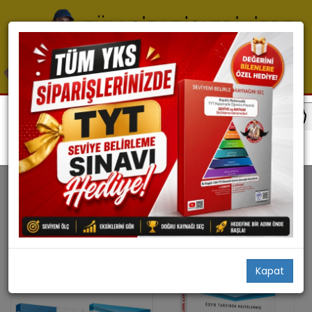
Ayt Matematik
AYT MATEMATIK
3 ürün bulundu
Filtrele
Stoktakiler
Kapat
50
İNDIRIM