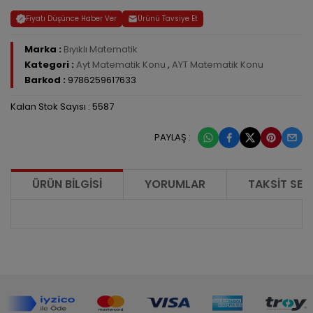
Fiyatı Düşünce Haber Ver
Ürünü Tavsiye Et
Marka :
Bıyıklı Matematik
Kategori :
Ayt Matematik Konu
,
AYT Matematik Konu
Barkod :
9786259617633
Kalan Stok Sayısı : 5587
PAYLAŞ :
ÜRÜN BILGISI
YORUMLAR
TAKSIT SEÇ