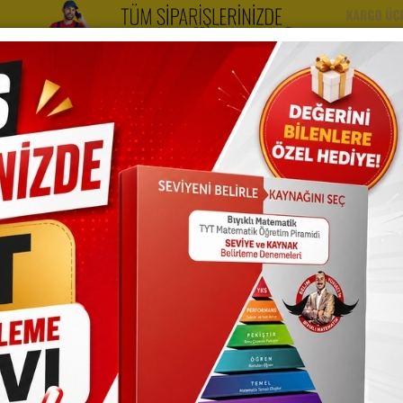
yt Kitapları
Kazandıran Setler
Videolarımız
Hak
ATEMATIK DENEME
kiler