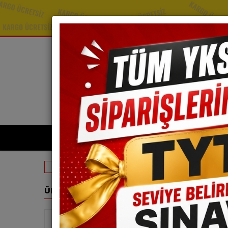
TYT Kitapları
A
Tyt Matematik
Tyt Matematik Deneme
ÜRÜN GRUPLARI
TYT M
Stokta
Tyt Matematik Deneme