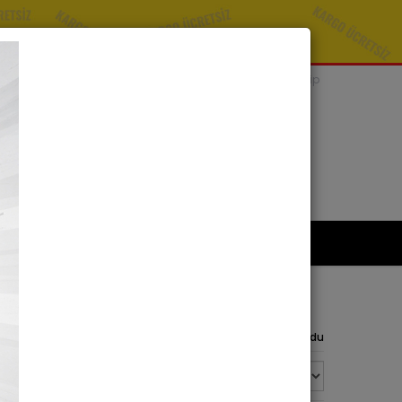
Bize Sorun
Sipariş Takip
SEPETİNİZ
0 ürün -
0,00 TL
kımızda
İletişim
1 ürün bulundu