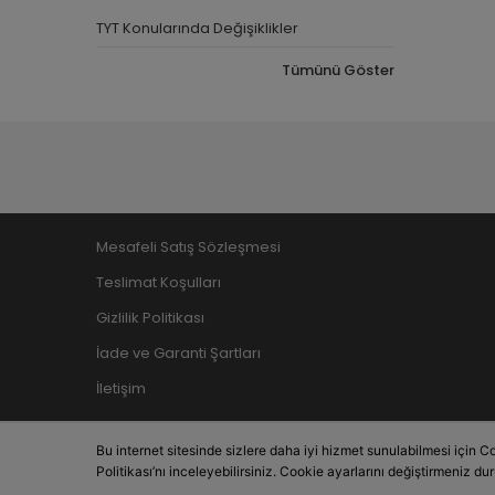
TYT Konularında Değişiklikler
Tümünü Göster
Mesafeli Satış Sözleşmesi
Teslimat Koşulları
Gizlilik Politikası
İade ve Garanti Şartları
İletişim
Bu internet sitesinde sizlere daha iyi hizmet sunulabilmesi için Co
Politikası’nı inceleyebilirsiniz. Cookie ayarlarını değiştirmeniz du