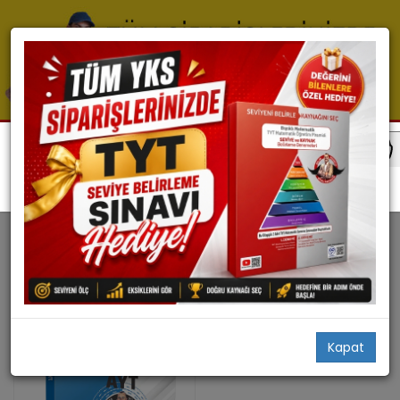
Ayt Matematik
Ayt Matematik Konu
AYT MATEMATIK KONU
1 ürün bulundu
Filtrele
Stoktakiler
Kapat