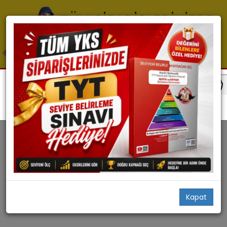
Kazandıran Setler
KAZANDIRAN SETLER
0 ürün bulundu
Filtrele
Stoktakiler
Aradığınız kriterde ürün bulunamadı
Kapat