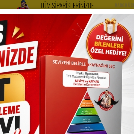
yt Kitapları
Kazandıran Setler
Videolarımız
Hak
Öğrenci Planlama Defteri Planla-kazan
129,00 TL + % 0
129,00 TL