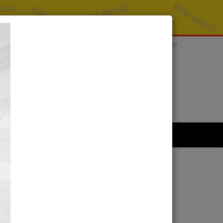
Bize Sorun
Sipariş Takip
SEPETİNİZ
0 ürün -
0,00 TL
kımızda
İletişim