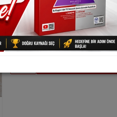
Ürün Kodu :
9786259617640
Fiyatı Düşünce Haber Ver
Ürünü Tavsiye Et
Marka :
Bıyıklı Matematik
Kategori :
Tyt Matematik
Barkod :
9786259617640
En geç 10 Ağustos Pazartesi günü kargoya verilir.
Kalan Stok Sayısı : 8834
SEPETE EKLE