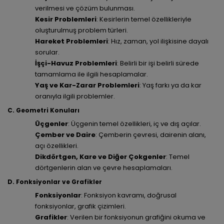
verilmesi ve çözüm bulunması.
Kesir Problemleri
: Kesirlerin temel özellikleriyle
oluşturulmuş problem türleri.
Hareket Problemleri
: Hız, zaman, yol ilişkisine dayalı
sorular.
İşçi-Havuz Problemleri
: Belirli bir işi belirli sürede
tamamlama ile ilgili hesaplamalar.
Yaş ve Kar-Zarar Problemleri
: Yaş farkı ya da kar
oranıyla ilgili problemler.
C. Geometri Konuları
Üçgenler
: Üçgenin temel özellikleri, iç ve dış açılar.
Çember ve Daire
: Çemberin çevresi, dairenin alanı,
açı özellikleri.
Dikdörtgen, Kare ve Diğer Çokgenler
: Temel
dörtgenlerin alan ve çevre hesaplamaları.
D. Fonksiyonlar ve Grafikler
Fonksiyonlar
: Fonksiyon kavramı, doğrusal
fonksiyonlar, grafik çizimleri.
Grafikler
: Verilen bir fonksiyonun grafiğini okuma ve