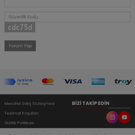
Yorum Yap
BIZI TAKIP EDIN
Mesafeli Satış Sözleşmesi
Teslimat Koşulları
Gizlilik Politikası
İade ve Garanti Şartları