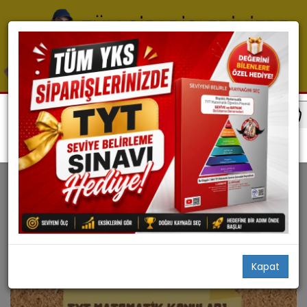
Blog
Tyt
Tyt Matematik Konuları
TYT MATEMATIK KONULARI
Selim Yüksel
Kapat