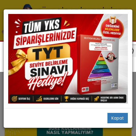
Blog
Tyt
TYT Matematikte Süreyi Verimli Kullanma Rehberi
TYT MATEMATIKTE SÜREYI VERIMLI KULLANMA
REHBERI
Selim Yüksel
Kapat