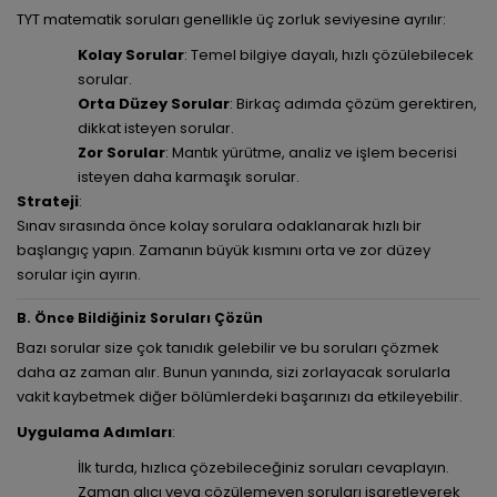
TYT matematik soruları genellikle üç zorluk seviyesine ayrılır:
Kolay Sorular
: Temel bilgiye dayalı, hızlı çözülebilecek
sorular.
Orta Düzey Sorular
: Birkaç adımda çözüm gerektiren,
dikkat isteyen sorular.
Zor Sorular
: Mantık yürütme, analiz ve işlem becerisi
isteyen daha karmaşık sorular.
Strateji
:
Sınav sırasında önce kolay sorulara odaklanarak hızlı bir
başlangıç yapın. Zamanın büyük kısmını orta ve zor düzey
sorular için ayırın.
B. Önce Bildiğiniz Soruları Çözün
Bazı sorular size çok tanıdık gelebilir ve bu soruları çözmek
daha az zaman alır. Bunun yanında, sizi zorlayacak sorularla
vakit kaybetmek diğer bölümlerdeki başarınızı da etkileyebilir.
Uygulama Adımları
:
İlk turda, hızlıca çözebileceğiniz soruları cevaplayın.
Zaman alıcı veya çözülemeyen soruları işaretleyerek