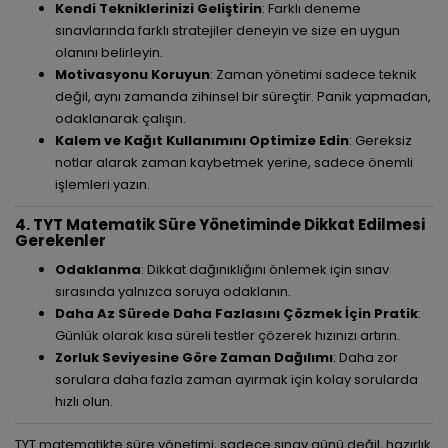
Kendi Tekniklerinizi Geliştirin
: Farklı deneme
sınavlarında farklı stratejiler deneyin ve size en uygun
olanını belirleyin.
Motivasyonu Koruyun
: Zaman yönetimi sadece teknik
değil, aynı zamanda zihinsel bir süreçtir. Panik yapmadan,
odaklanarak çalışın.
Kalem ve Kağıt Kullanımını Optimize Edin
: Gereksiz
notlar alarak zaman kaybetmek yerine, sadece önemli
işlemleri yazın.
4. TYT Matematik Süre Yönetiminde Dikkat Edilmesi
Gerekenler
Odaklanma
: Dikkat dağınıklığını önlemek için sınav
sırasında yalnızca soruya odaklanın.
Daha Az Sürede Daha Fazlasını Çözmek İçin Pratik
:
Günlük olarak kısa süreli testler çözerek hızınızı artırın.
Zorluk Seviyesine Göre Zaman Dağılımı
: Daha zor
sorulara daha fazla zaman ayırmak için kolay sorularda
hızlı olun.
TYT matematikte süre yönetimi, sadece sınav günü değil, hazırlık