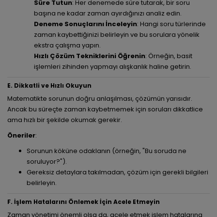
Süre Tutun
: Her denemede süre tutarak, bir soru
başına ne kadar zaman ayırdığınızı analiz edin.
Deneme Sonuçlarını İnceleyin
: Hangi soru türlerinde
zaman kaybettiğinizi belirleyin ve bu sorulara yönelik
ekstra çalışma yapın.
Hızlı Çözüm Tekniklerini Öğrenin
: Örneğin, basit
işlemleri zihinden yapmayı alışkanlık haline getirin.
E. Dikkatli ve Hızlı Okuyun
Matematikte sorunun doğru anlaşılması, çözümün yarısıdır.
Ancak bu süreçte zaman kaybetmemek için soruları dikkatlice
ama hızlı bir şekilde okumak gerekir.
Öneriler
:
Sorunun köküne odaklanın (örneğin, "Bu soruda ne
soruluyor?").
Gereksiz detaylara takılmadan, çözüm için gerekli bilgileri
belirleyin.
F. İşlem Hatalarını Önlemek İçin Acele Etmeyin
Zaman yönetimi önemli olsa da, acele etmek işlem hatalarına