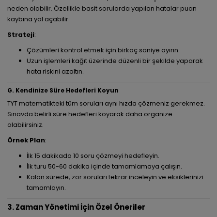
neden olabilir. Özellikle basit sorularda yapılan hatalar puan
kaybına yol açabilir.
Strateji
:
Çözümleri kontrol etmek için birkaç saniye ayırın.
Uzun işlemleri kağıt üzerinde düzenli bir şekilde yaparak
hata riskini azaltın.
G. Kendinize Süre Hedefleri Koyun
TYT matematikteki tüm soruları aynı hızda çözmeniz gerekmez.
Sınavda belirli süre hedefleri koyarak daha organize
olabilirsiniz.
Örnek Plan
:
İlk 15 dakikada 10 soru çözmeyi hedefleyin.
İlk turu 50-60 dakika içinde tamamlamaya çalışın.
Kalan sürede, zor soruları tekrar inceleyin ve eksiklerinizi
tamamlayın.
3. Zaman Yönetimi İçin Özel Öneriler