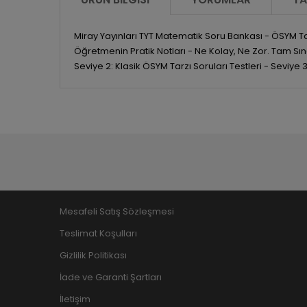
Miray Yayınları TYT Matematik Soru Bankası - ÖSYM Ta
Öğretmenin Pratik Notları - Ne Kolay, Ne Zor. Tam Sı
Seviye 2: Klasik ÖSYM Tarzı Soruları Testleri - Seviye
Mesafeli Satış Sözleşmesi
Teslimat Koşulları
Gizlilik Politikası
İade ve Garanti Şartları
İletişim