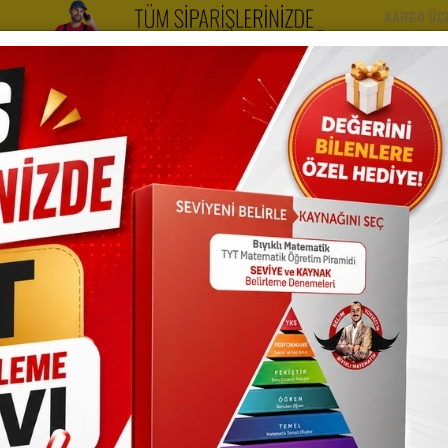
yt Kitapları
Kazandıran Setler
Videolarımız
Hak
Selim Yüksel Miray Tyt Matematik Soru Bankas
Paket İçeriği
Ücretsiz Kargo
Aynı Gün Kargo