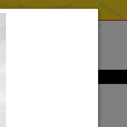
Bize Sorun
Sipariş Takip
SEPETİNİZ
0 ürün -
0,00 TL
kımızda
İletişim
ı Miray Yayınları