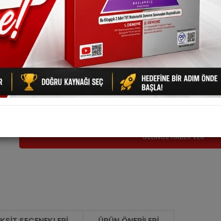
288,75 TL + % 0
| % 25 İndirim
288,75 TL
385,00 TL
Ürün Kodu :
9786257833844
Fiyatı Düşünce Haber Ver
Ürünü Tavsiye Et
Marka :
Miray Yayınları
Kategori :
Tyt Matematik
Barkod :
9786257833844
Kalan Stok Sayısı : 0
GELİNCE HABER VER
KSIT SEÇENEKLERI
ÜRÜN ÖNERILERI