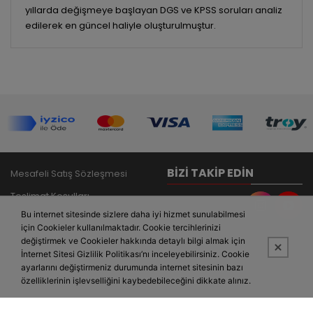
yıllarda değişmeye başlayan DGS ve KPSS soruları analiz
edilerek en güncel haliyle oluşturulmuştur.
BIZI TAKIP EDIN
Mesafeli Satış Sözleşmesi
Teslimat Koşulları
Bu internet sitesinde sizlere daha iyi hizmet sunulabilmesi
Gizlilik Politikası
için Cookieler kullanılmaktadır. Cookie tercihlerinizi
İade ve Garanti Şartları
değiştirmek ve Cookieler hakkında detaylı bilgi almak için
İnternet Sitesi Gizlilik Politikası’nı inceleyebilirsiniz. Cookie
İletişim
ayarlarını değiştirmeniz durumunda internet sitesinin bazı
özelliklerinin işlevselliğini kaybedebileceğini dikkate alınız.