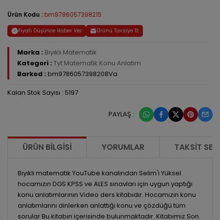
Ürün Kodu :
bm9786057398215
Fiyatı Düşünce Haber Ver
Ürünü Tavsiye Et
Marka :
Bıyıklı Matematik
Kategori :
Tyt Matematik Konu Anlatım
Barkod :
bm9786057398208Va
Kalan Stok Sayısı : 5197
PAYLAŞ :
ÜRÜN BILGISI
YORUMLAR
TAKSIT SEÇ
Bıyıklı matematik YouTube kanalından Selim'i Yüksel
hocamızın DGS KPSS ve ALES sınavları için uygun yaptığı
konu anlatımlarının Video ders kitabıdır. Hocamızın konu
anlatımlarını dinlerken anlattığı konu ve çözdüğü tüm
sorular Bu kitabın içerisinde bulunmaktadır. Kitabımız Son