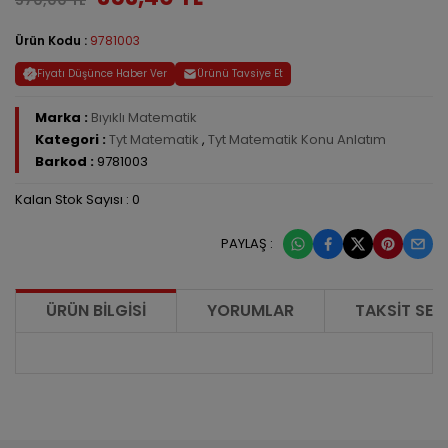
Ürün Kodu :
9781003
Fiyatı Düşünce Haber Ver
Ürünü Tavsiye Et
Marka :
Bıyıklı Matematik
Kategori :
Tyt Matematik
,
Tyt Matematik Konu Anlatım
Barkod :
9781003
Kalan Stok Sayısı : 0
PAYLAŞ :
ÜRÜN BILGISI
YORUMLAR
TAKSIT SEÇ