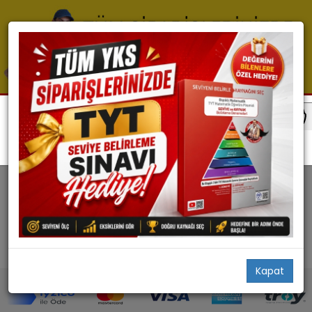
PDF'ler
PDF'ler
TYT_Matematik_Video_Konu_(24_forma)_2_renk
Kapat