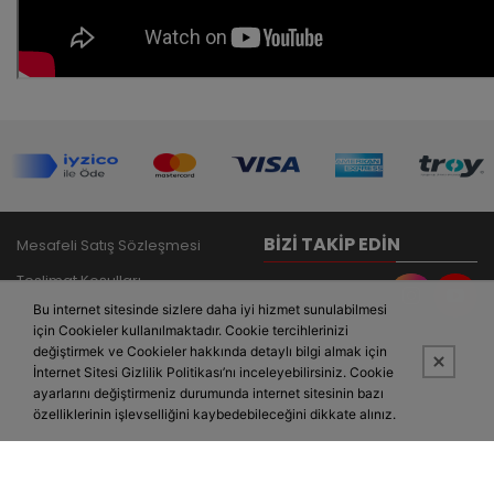
BIZI TAKIP EDIN
Mesafeli Satış Sözleşmesi
Teslimat Koşulları
Bu internet sitesinde sizlere daha iyi hizmet sunulabilmesi
Gizlilik Politikası
için Cookieler kullanılmaktadır. Cookie tercihlerinizi
İade ve Garanti Şartları
değiştirmek ve Cookieler hakkında detaylı bilgi almak için
İnternet Sitesi Gizlilik Politikası’nı inceleyebilirsiniz. Cookie
İletişim
ayarlarını değiştirmeniz durumunda internet sitesinin bazı
özelliklerinin işlevselliğini kaybedebileceğini dikkate alınız.
Bu site,
PobolEti®
Entegre E-ticaret Sistemi ile hazırlanmıştır.